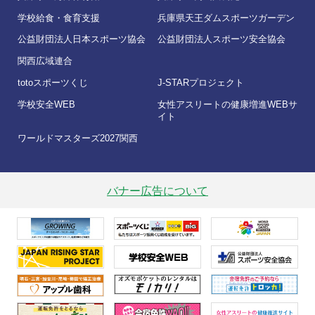
兵庫県天王ダムスポーツガーデン
学校給食・食育支援
兵庫県天王ダムスポーツガーデン
兵庫県中学校体育連盟
公益財団法人日本スポーツ協会
公益財団法人スポーツ安全協会
関西広域連合
協会加盟団体
totoスポーツくじ
J-STARプロジェクト
学校安全WEB
女性アスリートの健康増進WEBサ
各種様式
イト
ワールドマスターズ2027関西
採用情報
バナー広告について
バナー広告について
Hyogo Sport Association
overview
Kyudo