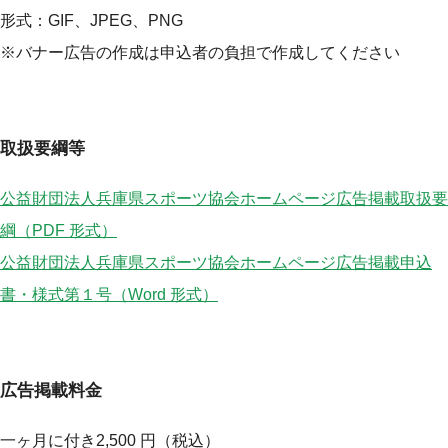
形式：GIF、JPEG、PNG
中長期ビジョン
※バナー広告の作成は申込者の負担で作成してください
スポーツ振興くじ(toto)助成
公益財団法人兵庫県スポーツ協会旗について
取扱要綱等
「NO！スポハラ」活動
公益財団法人兵庫県スポーツ協会ホームページ広告掲載取扱要
賛助会員
綱（PDF 形式）
Team Hyogo
公益財団法人兵庫県スポーツ協会ホームページ広告掲載申込
書・様式第１号（Word 形式）
国民スポーツ大会
スポーツ少年団
広告掲載料金
総合型地域スポーツクラブ
一ヶ月に付き2,500 円（税込）