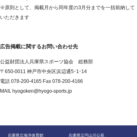
総合型地域スポーツクラブトップページ
※原則として、掲載月から同年度の3月分までを一括前納して
総合型地域スポーツクラブとは
いただきます
登録・認証制度
兵庫県協議会
広告掲載に関するお問い合わせ先
登録クラブ一覧
公益財団法人兵庫県スポーツ協会 総務部
次世代のスポーツ人材育成プロジェクト
〒650-0011 神戸市中央区浜辺通5ｰ1ｰ14
電話 078-200-4165 Fax 078-200-4166
スポーツ指導者
MAIL hyogoken@hyogo-sports.jp
管理運営施設
管理運営施設
兵庫県立弓道場
兵庫県立海洋体育館
兵庫県立円山川公苑