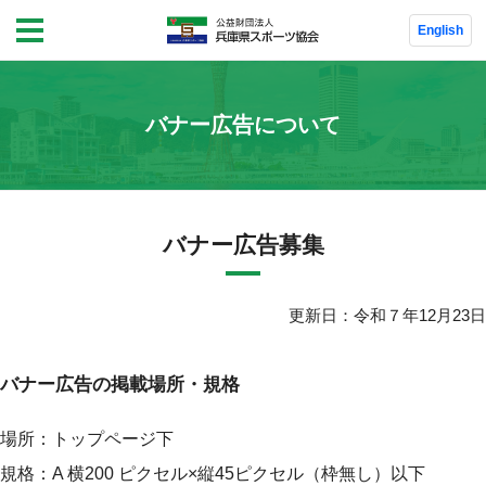
English
MENU
トップ
バナー広告について
兵庫県スポーツ協会の概要
兵庫県スポーツ協会の概要
バナー広告募集
沿革
役員数・役員
更新日：令和７年12月23日
組織
会議概要
バナー広告の掲載場所・規格
専門部会
場所：トップページ下
規格：A 横200 ピクセル×縦45ピクセル（枠無し）以下
定款